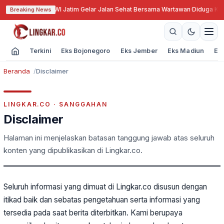
UT PWI ke-79, PWI Jatim Gelar Jalan Sehat Bersama Wartawan
·
Diduga Koru
Breaking News
Terkini
Eks Bojonegoro
Eks Jember
Eks Madiun
Ek
Beranda
Disclaimer
LINGKAR.CO · SANGGAHAN
Disclaimer
Halaman ini menjelaskan batasan tanggung jawab atas seluruh
konten yang dipublikasikan di Lingkar.co.
Seluruh informasi yang dimuat di Lingkar.co disusun dengan
itikad baik dan sebatas pengetahuan serta informasi yang
tersedia pada saat berita diterbitkan. Kami berupaya