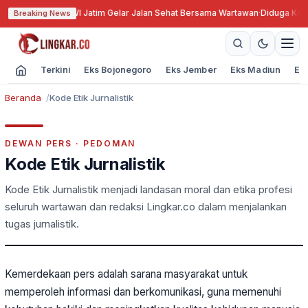
 PWI ke-79, PWI Jatim Gelar Jalan Sehat Bersama Wartawan
·
Diduga Korup
Breaking News
Terkini
Eks Bojonegoro
Eks Jember
Eks Madiun
Ek
Beranda
Kode Etik Jurnalistik
DEWAN PERS · PEDOMAN
Kode Etik Jurnalistik
Kode Etik Jurnalistik menjadi landasan moral dan etika profesi
seluruh wartawan dan redaksi Lingkar.co dalam menjalankan
tugas jurnalistik.
Kemerdekaan pers adalah sarana masyarakat untuk
memperoleh informasi dan berkomunikasi, guna memenuhi