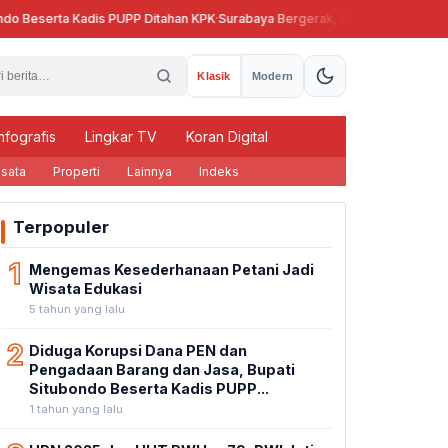
serta Kadis PUPP Ditahan KPK
·
Surabaya Bergerak, Eri Cahyadi Bikin Dapur 
Klasik
Modern
nfografis
Lingkar TV
Koran Digital
sata
Properti
Lainnya
Indeks
Terpopuler
1
Mengemas Kesederhanaan Petani Jadi
Wisata Edukasi
5 tahun yang lalu
2
Diduga Korupsi Dana PEN dan
Pengadaan Barang dan Jasa, Bupati
Situbondo Beserta Kadis PUPP...
1 tahun yang lalu