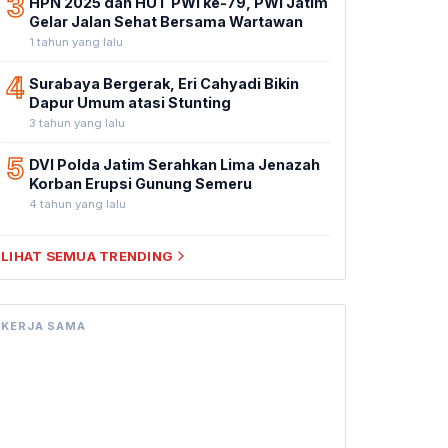
3
HPN 2025 dan HUT PWI ke-79, PWI Jatim
Gelar Jalan Sehat Bersama Wartawan
1 tahun yang lalu
4
Surabaya Bergerak, Eri Cahyadi Bikin
Dapur Umum atasi Stunting
3 tahun yang lalu
5
DVI Polda Jatim Serahkan Lima Jenazah
Korban Erupsi Gunung Semeru
4 tahun yang lalu
LIHAT SEMUA TRENDING
KERJA SAMA