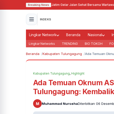
5 dan HUT PWI ke-79, PWI Jatim Gelar Jalan Sehat Bersama Wartawan
·
Didu
Breaking News
INDEKS
Lingkar Network
Beranda
Nasional
I
Lingkar Networks
TRENDING
BIO TOKOH
FO
Beranda
Kabupaten Tulungagung
Ada Temuan Oknum
Kabupaten Tulungagung
,
Highlight
Ada Temuan Oknum ASN
Tulungagung: Kembalik
M
Muhammad Nurseha
Diterbitkan 06 Desemb