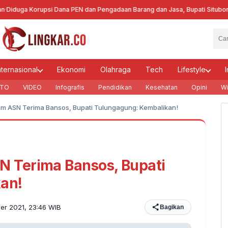
ga Korupsi Dana PEN dan Pengadaan Barang dan Jasa, Bupati Situbondo Be
nternasional
Ekonomi
Olahraga
Tech
Lifestyle
I
TO
VIDEO
Infografis
Pendidikan
Kesehatan
Opini
Wi
 ASN Terima Bansos, Bupati Tulungagung: Kembalikan!
 Terima Bansos, Bupati
an!
er 2021, 23:46 WIB
Bagikan