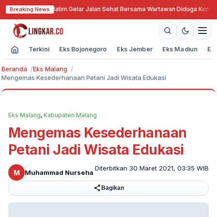
WI ke-79, PWI Jatim Gelar Jalan Sehat Bersama Wartawan
·
Diduga Korupsi 
Breaking News
Terkini
Eks Bojonegoro
Eks Jember
Eks Madiun
Ek
Beranda
Eks Malang
Mengemas Kesederhanaan Petani Jadi Wisata Edukasi
Eks Malang
,
Kabupaten Malang
Mengemas Kesederhanaan
Petani Jadi Wisata Edukasi
Diterbitkan 30 Maret 2021, 03:35 WIB
M
Muhammad Nurseha
Bagikan