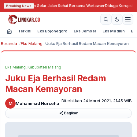
-79, PWI Jatim Gelar Jalan Sehat Bersama Wartawan
·
Diduga Korupsi Dana
Breaking News
Terkini
Eks Bojonegoro
Eks Jember
Eks Madiun
Ek
Beranda
Eks Malang
Juku Eja Berhasil Redam Macan Kemayoran
Eks Malang
,
Kabupaten Malang
Juku Eja Berhasil Redam
Macan Kemayoran
Diterbitkan 24 Maret 2021, 21:45 WIB
M
Muhammad Nurseha
Bagikan