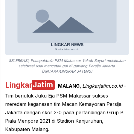
SELEBRASI; Pesepakbola PSM Makassar Yakob Sayuri melakukan
selebrasi usai mencetak gol di gawang Persija Jakarta.
(ANTARA/LINGKAR JATENG)
Lingkar
Jatim
MALANG,
Lingkarjatim.co.id
–
Tim berjuluk Juku Eja PSM Makassar sukses
meredam keganasan tim Macan Kemayoran Persija
Jakarta dengan skor 2-0 pada pertandingan Grup B
Piala Menpora 2021 di Stadion Kanjuruhan,
Kabupaten Malang.