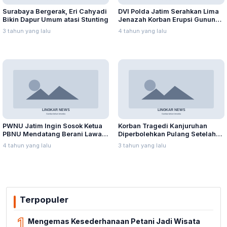
Surabaya Bergerak, Eri Cahyadi
DVI Polda Jatim Serahkan Lima
Bikin Dapur Umum atasi Stunting
Jenazah Korban Erupsi Gunung
Semeru
3 tahun yang lalu
4 tahun yang lalu
PWNU Jatim Ingin Sosok Ketua
Korban Tragedi Kanjuruhan
PBNU Mendatang Berani Lawan
Diperbolehkan Pulang Setelah
Intoleransi dan Radikalisme
Dirawat Satu Bulan
4 tahun yang lalu
3 tahun yang lalu
Terpopuler
1
Mengemas Kesederhanaan Petani Jadi Wisata