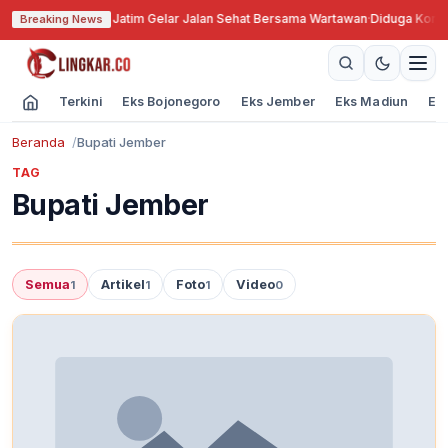
PWI ke-79, PWI Jatim Gelar Jalan Sehat Bersama Wartawan
·
Diduga Korups
Breaking News
Terkini
Eks Bojonegoro
Eks Jember
Eks Madiun
Ek
Beranda
Bupati Jember
TAG
Bupati Jember
Semua
Artikel
Foto
Video
1
1
1
0