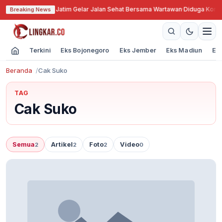
PWI ke-79, PWI Jatim Gelar Jalan Sehat Bersama Wartawan
·
Diduga Korupsi
Breaking News
Terkini
Eks Bojonegoro
Eks Jember
Eks Madiun
Ek
Beranda
Cak Suko
TAG
Cak Suko
Semua
Artikel
Foto
Video
2
2
2
0