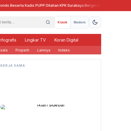
do Beserta Kadis PUPP Ditahan KPK
·
Surabaya Bergerak, Eri Cahyadi Bikin Da
Klasik
Modern
nfografis
Lingkar TV
Koran Digital
sata
Properti
Lainnya
Indeks
KERJA SAMA