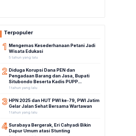
Terpopuler
1
Mengemas Kesederhanaan Petani Jadi
Wisata Edukasi
5 tahun yang lalu
2
Diduga Korupsi Dana PEN dan
Pengadaan Barang dan Jasa, Bupati
Situbondo Beserta Kadis PUPP...
1 tahun yang lalu
3
HPN 2025 dan HUT PWI ke-79, PWI Jatim
Gelar Jalan Sehat Bersama Wartawan
1 tahun yang lalu
4
Surabaya Bergerak, Eri Cahyadi Bikin
Dapur Umum atasi Stunting