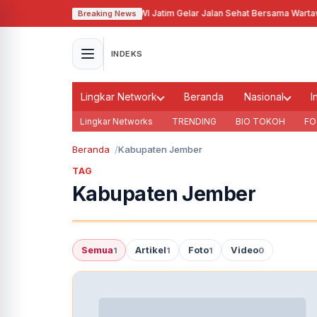
 2025 dan HUT PWI ke-79, PWI Jatim Gelar Jalan Sehat Bersama Wartawan
Breaking News
INDEKS
Lingkar Network
Beranda
Nasional
I
Lingkar Networks
TRENDING
BIO TOKOH
FO
Beranda
Kabupaten Jember
TAG
Kabupaten Jember
Semua
Artikel
Foto
Video
1
1
1
0