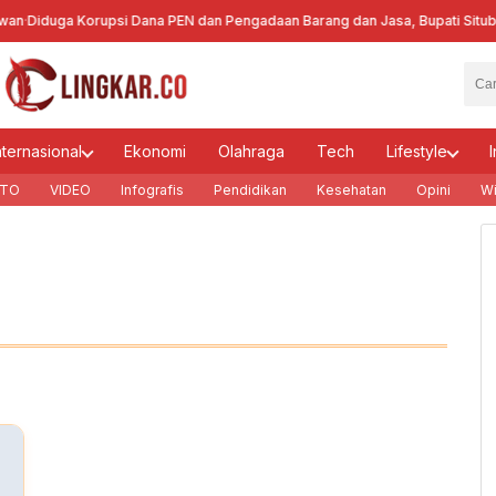
·
Diduga Korupsi Dana PEN dan Pengadaan Barang dan Jasa, Bupati Situbon
nternasional
Ekonomi
Olahraga
Tech
Lifestyle
I
TO
VIDEO
Infografis
Pendidikan
Kesehatan
Opini
Wi