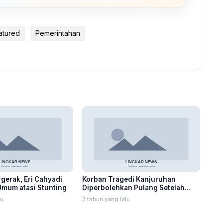
atured
Pemerintahan
gerak, Eri Cahyadi
Korban Tragedi Kanjuruhan
Umum atasi Stunting
Diperbolehkan Pulang Setelah
Dirawat Satu Bulan
lu
3 tahun yang lalu