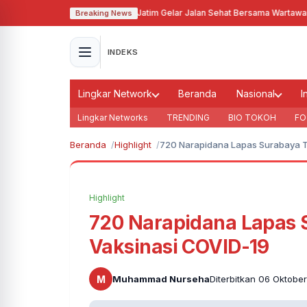
 dan HUT PWI ke-79, PWI Jatim Gelar Jalan Sehat Bersama Wartawan
·
Didu
Breaking News
INDEKS
Lingkar Network
Beranda
Nasional
I
Lingkar Networks
TRENDING
BIO TOKOH
FO
Beranda
Highlight
720 Narapidana Lapas Surabaya T
Highlight
720 Narapidana Lapas 
Vaksinasi COVID-19
M
Muhammad Nurseha
Diterbitkan 06 Oktober