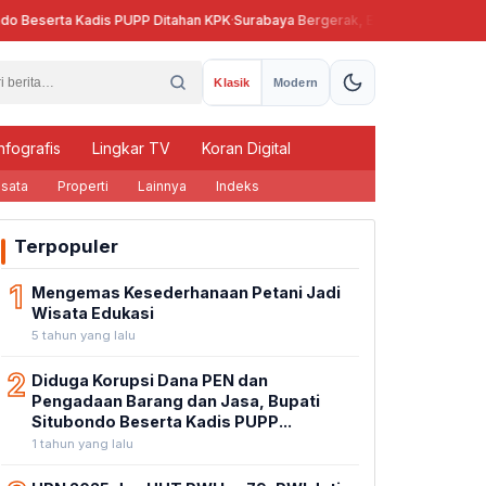
serta Kadis PUPP Ditahan KPK
·
Surabaya Bergerak, Eri Cahyadi Bikin Dapur U
Klasik
Modern
nfografis
Lingkar TV
Koran Digital
sata
Properti
Lainnya
Indeks
Terpopuler
1
Mengemas Kesederhanaan Petani Jadi
Wisata Edukasi
5 tahun yang lalu
2
Diduga Korupsi Dana PEN dan
Pengadaan Barang dan Jasa, Bupati
Situbondo Beserta Kadis PUPP...
1 tahun yang lalu