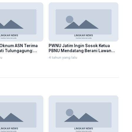
Oknum ASN Terima
PWNU Jatim Ingin Sosok Ketua
ati Tulungagung:
PBNU Mendatang Berani Lawan
Intoleransi dan Radikalisme
lu
4 tahun yang lalu