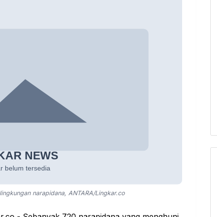
a lingkungan narapidana, ANTARA/Lingkar.co
.co - Sebanyak 720 narapidana yang menghuni