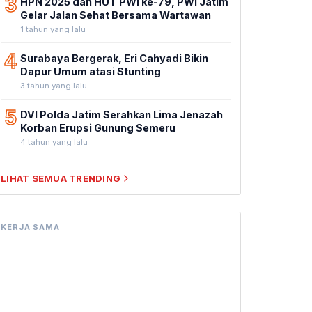
3
HPN 2025 dan HUT PWI ke-79, PWI Jatim
Gelar Jalan Sehat Bersama Wartawan
1 tahun yang lalu
4
Surabaya Bergerak, Eri Cahyadi Bikin
Dapur Umum atasi Stunting
3 tahun yang lalu
5
DVI Polda Jatim Serahkan Lima Jenazah
Korban Erupsi Gunung Semeru
4 tahun yang lalu
LIHAT SEMUA TRENDING
KERJA SAMA