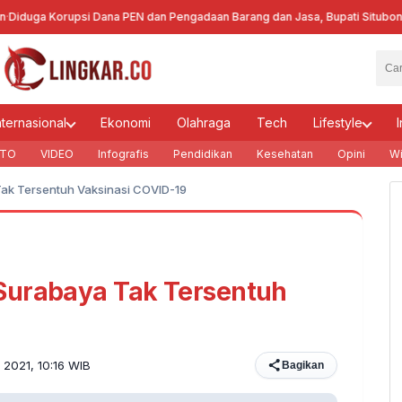
ga Korupsi Dana PEN dan Pengadaan Barang dan Jasa, Bupati Situbondo Be
nternasional
Ekonomi
Olahraga
Tech
Lifestyle
I
TO
VIDEO
Infografis
Pendidikan
Kesehatan
Opini
Wi
ak Tersentuh Vaksinasi COVID-19
Surabaya Tak Tersentuh
 2021, 10:16 WIB
Bagikan